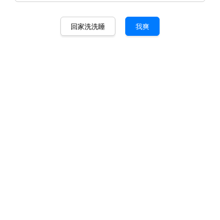
回家洗洗睡
我爽
JJM 鸡膜 100% 正品防伪可查
马币 149.00
马币 189.00
-21.2%
数量
-
+