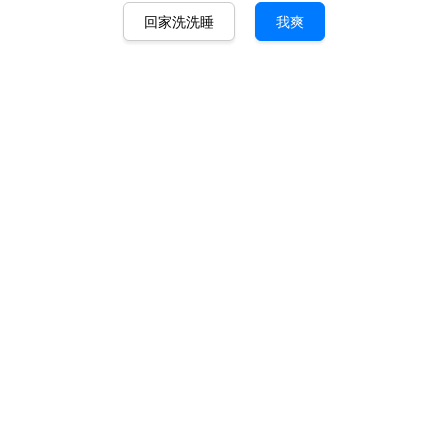
回家洗洗睡
我爽
F#ck You 终极黑魔 40ml