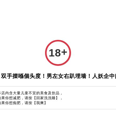
如何下单
支付方式
微信与Whatsapp 联系
Blog
+
18
Coke
马币 69.0
！双手摆喺個头度！男左女右趴埋墙！人妖企中
数量
本店内含大量儿童不宜的美食及饮品，
-
如果你想减肥，请按【回家洗洗睡】，
如果你想痴肥，请按【我爽】