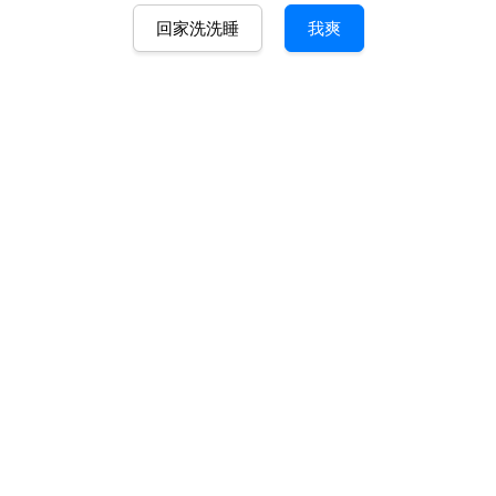
回家洗洗睡
我爽