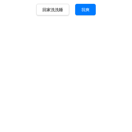
回家洗洗睡
我爽
第三代 MySeed 8倍液
马币 150.00
马币 190.00
-21.1%
数量
-
+
它是一款解决男性时间短的产品，