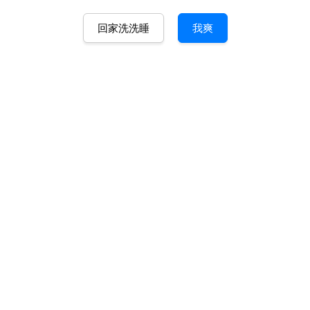
回家洗洗睡
我爽