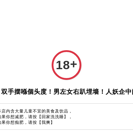
如何下单
支付方式
微信与Whatsapp 联系
Blog
+
18
皇帝金
马币 120.0
！双手摆喺個头度！男左女右趴埋墙！人妖企中
数量
本店内含大量儿童不宜的美食及饮品，
-
如果你想减肥，请按【回家洗洗睡】，
如果你想痴肥，请按【我爽】