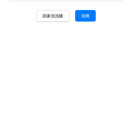
回家洗洗睡
我爽
炽热
马币 230.00
马币 380.00
-39.5%
数量
-
+