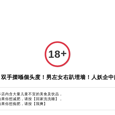
如何下单
支付方式
微信与Whatsapp 联系
Blog
+
18
Jiang 
马币 298.0
！双手摆喺個头度！男左女右趴埋墙！人妖企中
数量
本店内含大量儿童不宜的美食及饮品，
-
如果你想减肥，请按【回家洗洗睡】，
如果你想痴肥，请按【我爽】