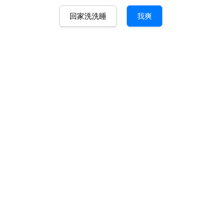
回家洗洗睡
我爽