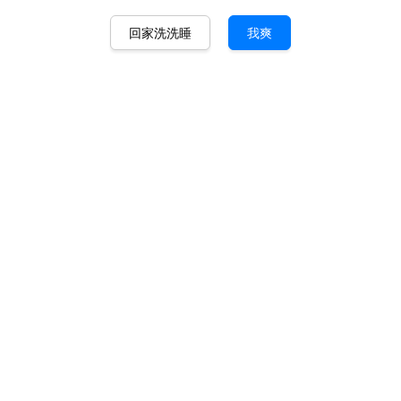
回家洗洗睡
我爽