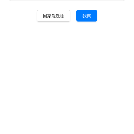
回家洗洗睡
我爽
日本藤素 Japan Tengsu
马币 130.00
马币 189.00
-31.2%
数量
-
+
原裝進口日本藤素 Japan Tengsu 日本藤素壯陽藥是溫