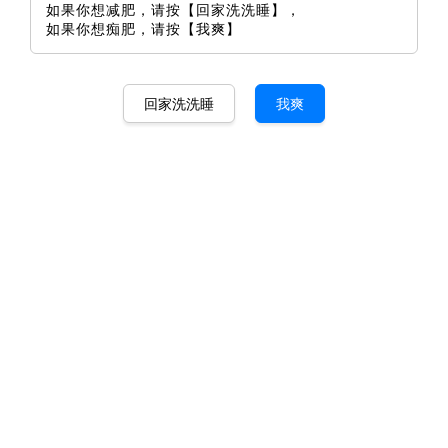
如果你想减肥，请按【回家洗洗睡】，
如果你想痴肥，请按【我爽】
回家洗洗睡
我爽
新加坡进口正规安眠药 Be Calm
马币 150.00
马币 180.00
-16.7%
数量
-
+