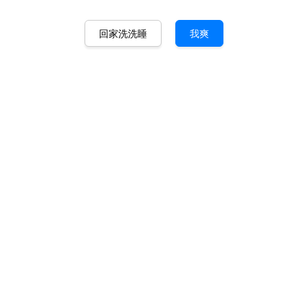
回家洗洗睡
我爽
媚药 （台湾进口）
马币 320.00
马币 550.00
-41.8%
数量
-
+