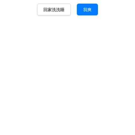
回家洗洗睡
我爽
吻浪吮吸口娇振动器 Kiss Wave